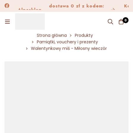
dostawa 0 zł z kodem:
Alpask
Kon
Alpasklep
Dostawa150
0
Strona główna
Produkty
Pamiątki, vouchery i prezenty
Walentynkowy miś - Miłosny wieczór