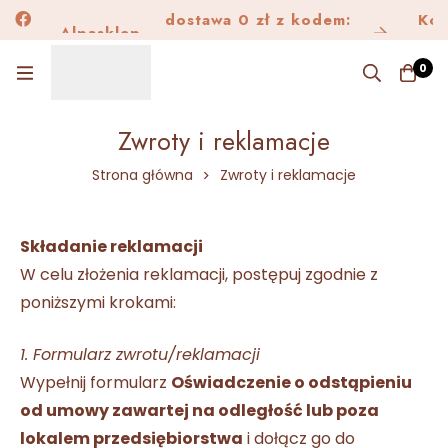
dostawa 0 zł z kodem:
Alpask
Kon
Alpasklep
Dostawa150
0
Zwroty i reklamacje
Strona główna
Zwroty i reklamacje
Składanie reklamacji
W celu złożenia reklamacji, postępuj zgodnie z
poniższymi krokami:
1.
Formularz zwrotu/reklamacji
Wypełnij formularz
Oświadczenie o odstąpieniu
od umowy zawartej na odległość lub poza
lokalem przedsiębiorstwa
i dołącz go do