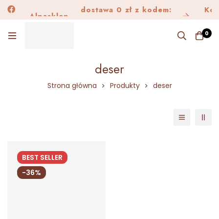
dostawa 0 zł z kodem:
Alpask
Kon
Alpasklep
Dostawa150
0
deser
Strona główna
Produkty
deser
BEST
SELLER
-36%