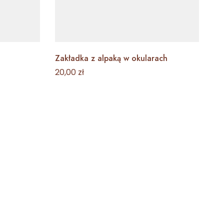
Zakładka z alpaką w okularach
Za
se
20,00
zł
20