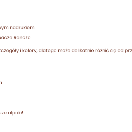
wym nadrukiem
lpacze Ranczo
zegóły i kolory, dlatego może delikatnie różnić się od pr
a
sze alpaki!