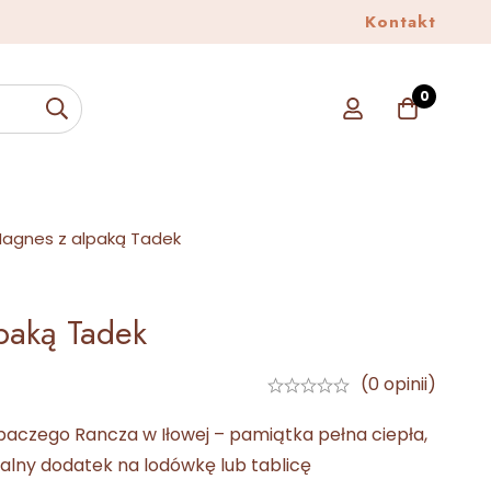
Alpasklep
Kontakt
Sprawdź
0
agnes z alpaką Tadek
paką Tadek
(0 opinii)
paczego Rancza w Iłowej – pamiątka pełna ciepła,
ealny dodatek na lodówkę lub tablicę