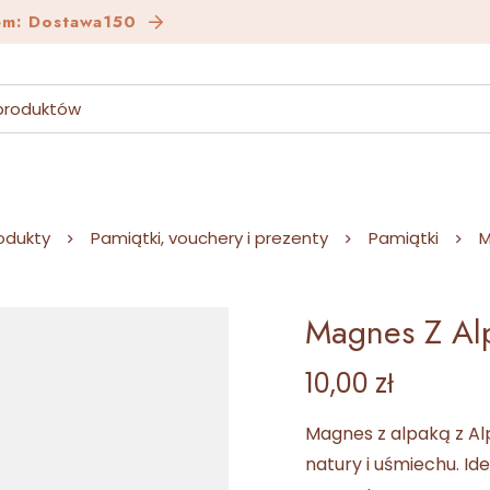
em: Dostawa150
odukty
Pamiątki, vouchery i prezenty
Pamiątki
M
Magnes Z Al
10,00
zł
Magnes z alpaką z Al
natury i uśmiechu. Id