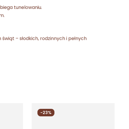
biega tunelowaniu.
em.
wiąt – słodkich, rodzinnych i pełnych
-23%