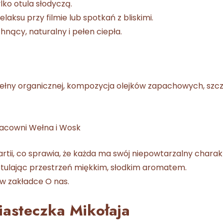
ylko otula słodyczą.
laksu przy filmie lub spotkań z bliskimi.
hnący, naturalny i pełen ciepła.
wełny organicznej, kompozycja olejków zapachowych, szcz
pracowni Wełna i Wosk
rtii, co sprawia, że każda ma swój niepowtarzalny charak
, otulając przestrzeń miękkim, słodkim aromatem.
z w zakładce
O nas
.
Ciasteczka Mikołaja