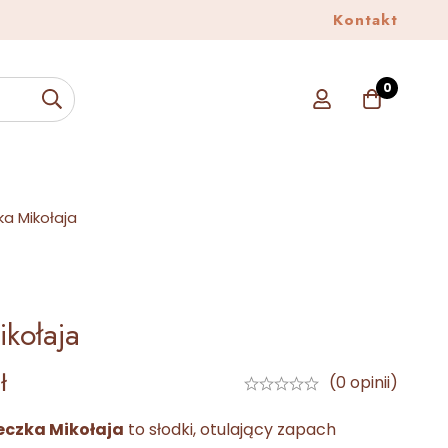
Alpasklep
Kontakt
Sprawdź
0
a Mikołaja
ikołaja
ł
(0 opinii)
eczka Mikołaja
to słodki, otulający zapach