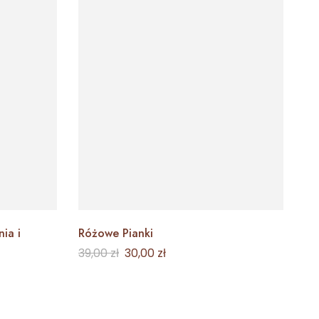
ia i
Różowe Pianki
Dy
39,00
zł
30,00
zł
39