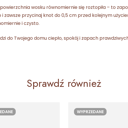
powierzchnia wosku równomiernie się roztopiła – to zapo
wo i zawsze przycinaj knot do 0,5 cm przed kolejnym użyci
omiernie i czysto.
i do Twojego domu ciepło, spokój i zapach prawdziwych ś
Sprawdź również
EDANE
WYPRZEDANE