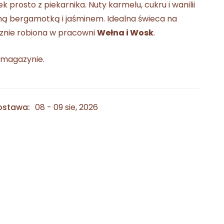
 prosto z piekarnika. Nuty karmelu, cukru i wanilii
tną bergamotką i jaśminem. Idealna świeca na
znie robiona w pracowni
Wełna i Wosk
.
 magazynie.
ostawa:
08 - 09 sie, 2026