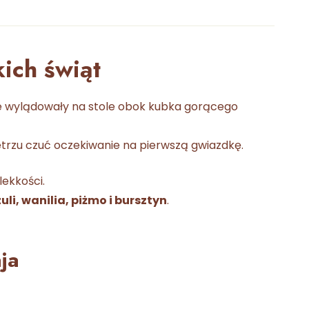
ich świąt
ie wylądowały na stole obok kubka gorącego
ietrzu czuć oczekiwanie na pierwszą gwiazdkę.
lekkości.
i, wanilia, piżmo i bursztyn
.
ja