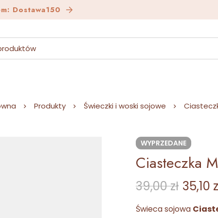
em: Dostawa150
ówna
Produkty
Świeczki i woski sojowe
Ciasteczk
WYPRZEDANE
Ciasteczka M
39,00
zł
35,10
z
Świeca sojowa
Ciast