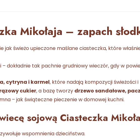
zka Mikołaja – zapach słodk
e jak świeżo upieczone maślane ciasteczka, które właśn
ii – dokładnie tak pachnie grudniowy wieczór, gdy w pow
, cytryna i karmel
, które nadają kompozycji świeżości i 
 brązowy cukier
, a bazę tworzy
drzewo sandałowe, paczul
jemna – jak świąteczne pieczenie w domowej kuchni.
wiecę sojową Ciasteczka Mikoła
przywołuje wspomnienia dzieciństwa.