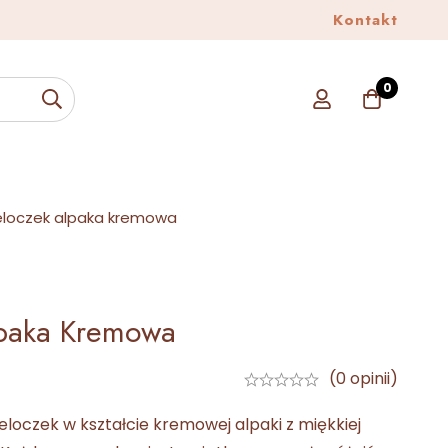
Alpasklep
Kontakt
Sprawdź
0
eloczek alpaka kremowa
lpaka Kremowa
(0 opinii)
loczek w kształcie kremowej alpaki z miękkiej