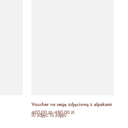
Voucher na sesję zdjęciową z alpakami
Ma
400,00
zł
–
480,00
zł
10
10 zdjęć
15 zdjęć