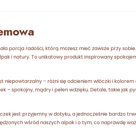
remowa
 porcja radości, którą możesz mieć zawsze przy sobie. 
alpak i natury. To unikatowy produkt inspirowany spokoje
t niepowtarzalny – różni się odcieniem włóczki i kolore
k – spokojny, mądry i pełen wdzięku. Detale, takie jak pysz
czek jest przyjemny w dotyku, a jednocześnie bardzo trwa
pędzonych wśród naszych alpak i o tym, co naprawdę ważn