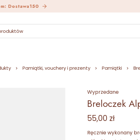
em: Dostawa150
dukty
Pamiątki, vouchery i prezenty
Pamiątki
Br
Wyprzedane
Breloczek A
55,00
zł
Ręcznie wykonany bre